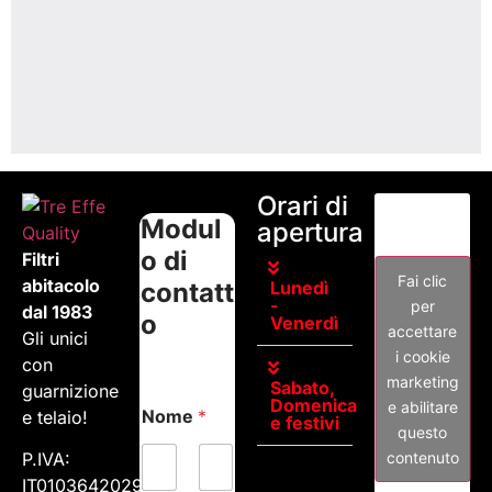
Orari di
Modul
apertura
o di
Filtri
Fai clic
abitacolo
contatt
Lunedì
-
per
dal 1983
o
Venerdì
accettare
Gli unici
i cookie
con
marketing
Sabato,
guarnizione
Domenica
e abilitare
Nome
*
e telaio!
e festivi
questo
contenuto
P.IVA:
IT01036420295